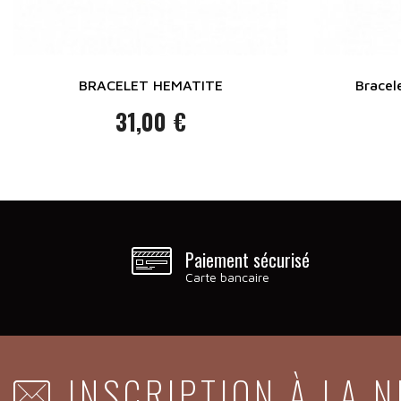
BRACELET HEMATITE
Bracel
31,00 €
Prix
Paiement sécurisé
Carte bancaire
INSCRIPTION À LA 