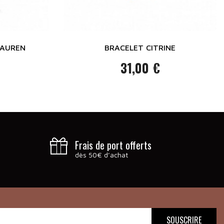
 LAUREN
BRACELET CITRINE
31,00 €
Prix
Frais de port offerts
dès 50€ d’achat