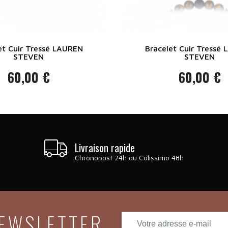
et Cuir Tressé LAUREN
Bracelet Cuir Tressé
STEVEN
STEVEN
60,00 €
60,00 €
Prix
Prix
Livraison rapide
Chronopost 24h ou Colissimo 48h
NEWSLETTER