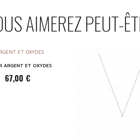
OUS AIMEREZ PEUT-ÊT
ER ARGENT ET OXYDES
67,00 €
Prix