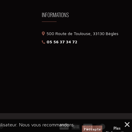
INFORMATIONS
500 Route de Toulouse, 33130 Bègles
05 56 37 34 72
utilisateur. Nous vous recommandons
up
Plus
J'accepte