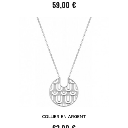
59,00 €
Prix
COLLIER EN ARGENT
63,00 €