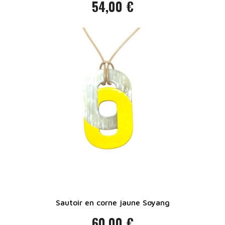
54,00 €
Prix
Sautoir en corne jaune Soyang
60,00 €