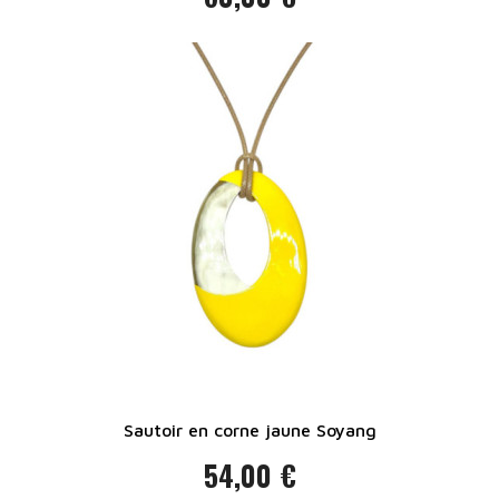
Prix
Sautoir en corne jaune Soyang
54,00 €
Prix